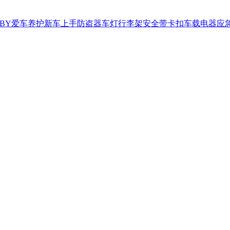
BY
爱车养护
新车上手
防盗器
车灯
行李架
安全带卡扣
车载电器
应