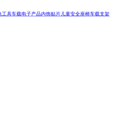
急工具
车载电子产品
内饰贴片
儿童安全座椅
车载支架