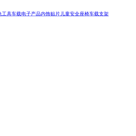
急工具
车载电子产品
内饰贴片
儿童安全座椅
车载支架